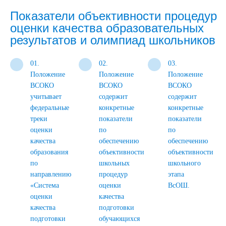
Показатели объективности процедур
оценки качества образовательных
результатов и олимпиад школьников
01.
02.
03.
Положение
Положение
Положение
ВСОКО
ВСОКО
ВСОКО
учитывает
содержит
содержит
федеральные
конкретные
конкретные
треки
показатели
показатели
оценки
по
по
качества
обеспечению
обеспечению
образования
объективности
объективности
по
школьных
школьного
направлению
процедур
этапа
«Система
оценки
ВсОШ.
оценки
качества
качества
подготовки
подготовки
обучающихся