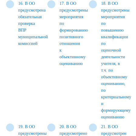
16. В ОО
17. В ОО
18. В ОО
предусмотрена
предусмотрены
предусмотрены
обязательная
мероприятия
мероприятия
проверка
по
по
ВПР
формированию
повышению
муниципальной
позитивного
квалификации
комиссией
отношения
по
к
оценочной
объективному
деятельности
оцениванию
учителя, в
т.ч. по
объективному
оцениванию,
по
критериальному
и
формирующему
оцениванию
19. В ОО
20. В ОО
21. В ОО
предусмотрены
предусмотрено
предусмотрен