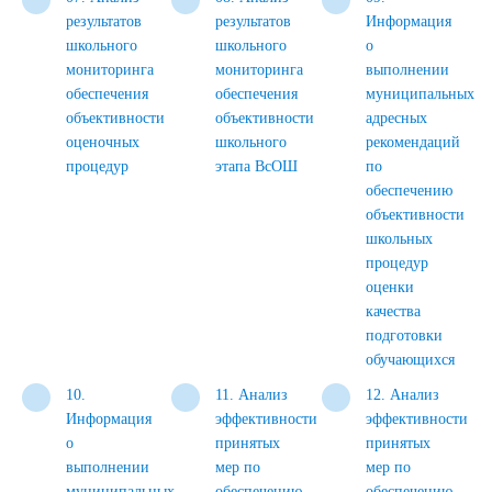
результатов
результатов
Информация
школьного
школьного
о
мониторинга
мониторинга
выполнении
обеспечения
обеспечения
муниципальных
объективности
объективности
адресных
оценочных
школьного
рекомендаций
процедур
этапа ВсОШ
по
обеспечению
объективности
школьных
процедур
оценки
качества
подготовки
обучающихся
10.
11. Анализ
12. Анализ
Информация
эффективности
эффективности
о
принятых
принятых
выполнении
мер по
мер по
муниципальных
обеспечению
обеспечению