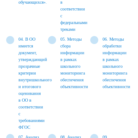
обучающихся».
в
соответствии
с
федеральными
треками
04. В ОО
05. Методы
06. Методы
имеется
сбора
обработки
документ,
информации
информации
утверждающий
в рамках
в рамках
прозрачные
школьного
школьного
критерии
мониторинга
мониторинга
внутришкольного
обеспечения
обеспечения
и итогового
объективности
объективности
оценивания
в ОО в
соответствии
с
требованиями
ФГОС
07. Анализ
08. Анализ
09.