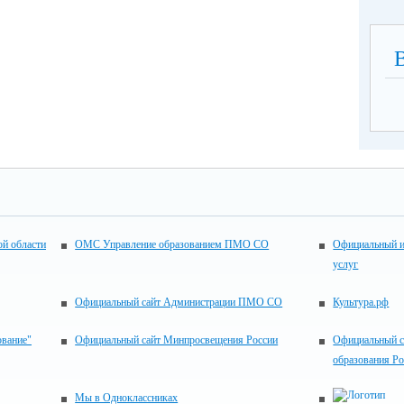
ой области
ОМС Управление образованием ПМО СО
Официальный и
услуг
Официальный сайт Администрации ПМО СО
Культура.рф
ование"
Официальный сайт Минпросвещения России
Официальный с
образования Р
Мы в Одноклассниках