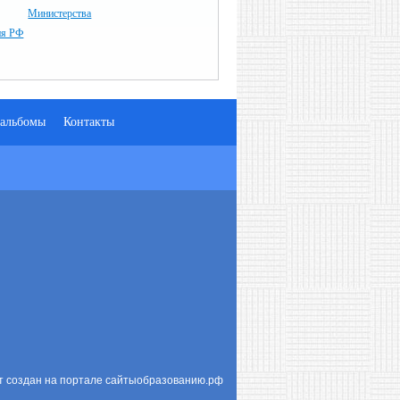
Министерства
ия РФ
альбомы
Контакты
т создан на портале сайтыобразованию.рф