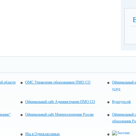
ой области
ОМС Управление образованием ПМО СО
Официальный и
услуг
Официальный сайт Администрации ПМО СО
Культура.рф
ование"
Официальный сайт Минпросвещения России
Официальный с
образования Р
Мы в Одноклассниках