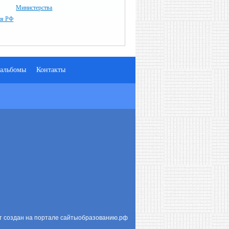
Министерства
ия РФ
альбомы
Контакты
т создан на портале сайтыобразованию.рф