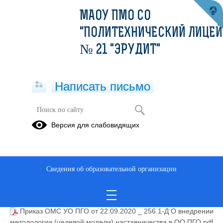
МАОУ ПМО СО
"ПОЛИТЕХНИЧЕСКИЙ ЛИЦЕЙ
№ 21 "ЭРУДИТ"
Написать письмо
Наставничество
Версия для слабовидящих
04.04.2022
Сведения об образовательной организации
3248 - МОУО - Киргинцева.pdf
(скачать)
(посмотреть)
Распоряжение Минпросвещения России от 25.12.2019 N
Р-145 Об утвержд. методологии....pdf
(скачать)
(посмотреть)
Приказ ОМС УО ПГО от 22.09.2020 _ 256.1-Д О внедрении
методологии (целевой модели) наставничества в ОО ПГО.pdf