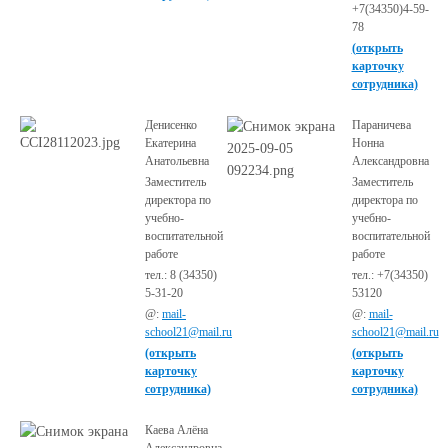
+7(34350)4-59-
78
(открыть
карточку
сотрудника)
Денисенко
Параничева
Екатерина
Нонна
Анатольевна
Александровна
Заместитель
Заместитель
директора по
директора по
учебно-
учебно-
воспитательной
воспитательной
работе
работе
тел.: 8 (34350)
тел.: +7(34350)
5-31-20
53120
@:
mail-
@:
mail-
school21@mail.ru
school21@mail.ru
(открыть
(открыть
карточку
карточку
сотрудника)
сотрудника)
Каева Алёна