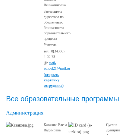
Вениаминовна
Заместитель
директора по
обеспечению
безопасности
образовательного
процесса
Учитель
тел.: 8(34350)
4-59-78
@:
mail-
school21@mail.ru
(открыть
карточку
сотрудника)
Все образовательные программы
Администрация
Казакова Елена
Суслов
Вадимовна
Дмитрий