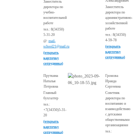
Александрович
Заместитель
директора по
Заместитель
учебно-
директора по
воспитательной
административно-
работе
хозяйственной
работе
тел.: 8(34350)
5-31-20
тел.: 8(34350)
4-59-78
@:
mail-
school21@mail.ru
(открыть
карточку
(открыть
сотрудника)
карточку
сотрудника)
Пруткина
Громова
Наталья
Ираида
Петровна
Сергеевна
Главный
Советник
бухгалтер
директора по
воспитанию и
тел.:
взаимодействию
+7(34350)5-31-
с детскими
20
общественными
(открыть
организациями
карточку
тел.:
сотрудника)