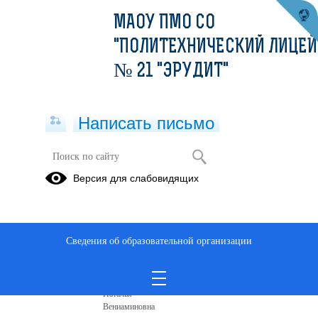
МАОУ ПМО СО
"ПОЛИТЕХНИЧЕСКИЙ ЛИЦЕЙ
№ 21 "ЭРУДИТ"
Написать письмо
Версия для слабовидящих
Основная образовательная
программа основного общего
образования
Сведения об образовательной организации
Администрация
Дёмшина
Наталья
Вениаминовна