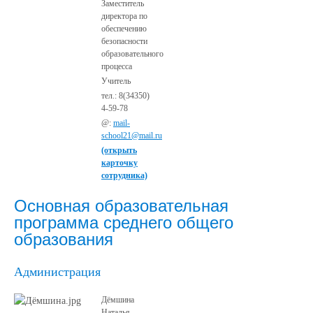
Заместитель
директора по
обеспечению
безопасности
образовательного
процесса
Учитель
тел.: 8(34350)
4-59-78
@:
mail-
school21@mail.ru
(открыть
карточку
сотрудника)
Основная образовательная
программа среднего общего
образования
Администрация
Дёмшина
Наталья