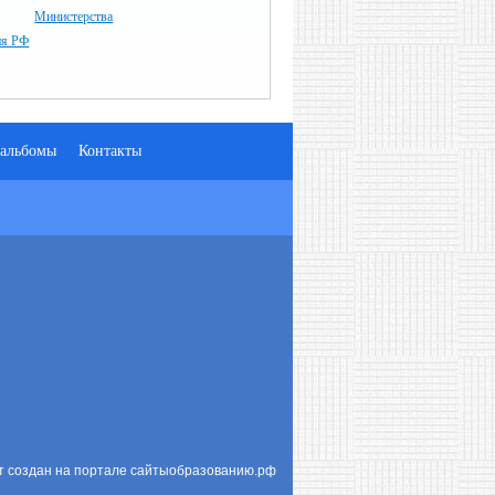
Министерства
ия РФ
альбомы
Контакты
т создан на портале сайтыобразованию.рф