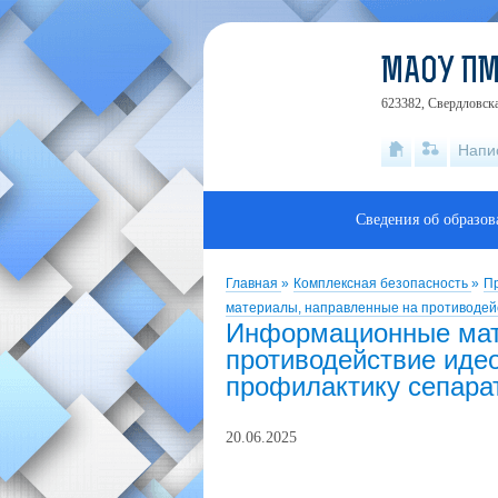
МАОУ ПМ
623382, Свердловска
Напи
Сведения об образов
Главная
»
Комплексная безопасность
»
Пр
материалы, направленные на противодей
Информационные мат
противодействие иде
профилактику сепара
20.06.2025