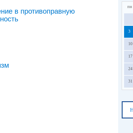
пн
ние в противоправную
ность
3
10
17
изм
24
31
Н