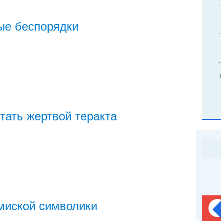
ые беспорядки
стать жертвой теракта
миской символики