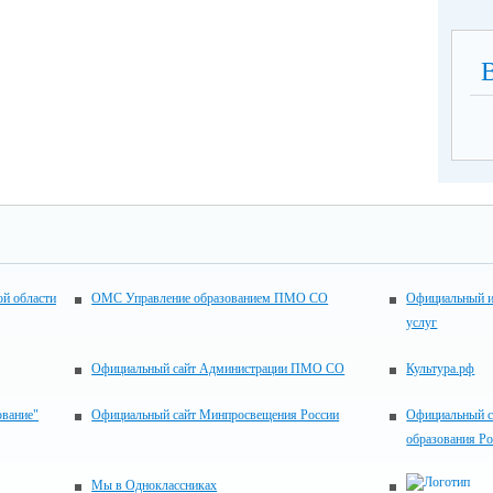
ой области
ОМС Управление образованием ПМО СО
Официальный и
услуг
Официальный сайт Администрации ПМО СО
Культура.рф
ование"
Официальный сайт Минпросвещения России
Официальный с
образования Р
Мы в Одноклассниках