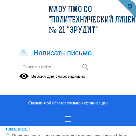
МАОУ ПМО СО
"ПОЛИТЕХНИЧЕСКИЙ ЛИЦЕЙ
№ 21 "ЭРУДИТ"
Написать письмо
Введение в ФГОС СОО
Версия для слабовидящих
06.02.2020
Сведения об образовательной организации
Как выявить запрос обучающихся и их родителей
(статья).pdf
(скачать)
(посмотреть)
Ключевые особенности ФГОС СОО.pdf
(скачать)
(посмотреть)
Профессиональная ориентация старшеклассников Шесть