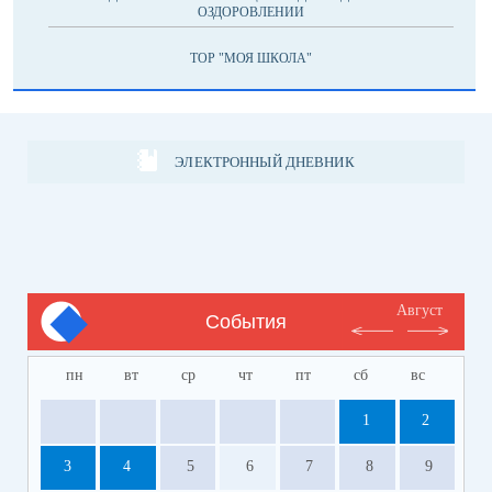
ОЗДОРОВЛЕНИИ
ТОР "МОЯ ШКОЛА"
ЭЛЕКТРОННЫЙ ДНЕВНИК
Август
События
пн
вт
ср
чт
пт
сб
вс
1
2
3
4
5
6
7
8
9